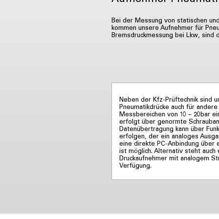
Bei der Messung von statischen und
kommen unsere Aufnehmer für Pneumat
Bremsdruckmessung bei Lkw, sind d
Neben der Kfz-Prüftechnik sind 
Pneumatikdrücke auch für ander
Messbereichen von 10 – 20bar ei
erfolgt über genormte Schrauban
Datenübertragung kann über Fun
erfolgen, der ein analoges Ausgan
eine direkte PC-Anbindung über
ist möglich. Alternativ steht auc
Druckaufnehmer mit analogem S
Verfügung.