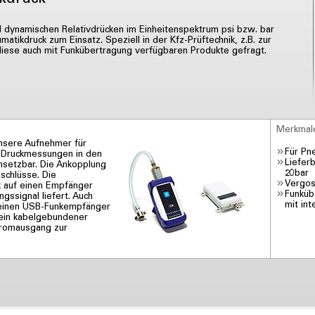
 dynamischen Relativdrücken im Einheitenspektrum psi bzw. bar
ikdruck zum Einsatz. Speziell in der Kfz-Prüftechnik, z.B. zur
iese auch mit Funkübertragung verfügbaren Produkte gefragt.
Merkmal
unsere Aufnehmer für
Für Pn
e Druckmessungen in den
Liefer
nsetzbar. Die Ankopplung
20bar
schlüsse. Die
Vergos
k auf einen Empfänger
Funküb
gssignal liefert. Auch
mit in
 einen USB-Funkempfänger
h ein kabelgebundener
tromausgang zur