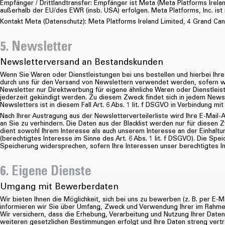
Empfänger / Drittlandtransfer: Empfänger ist Meta (Meta Platforms Irela
außerhalb der EU/des EWR (insb. USA) erfolgen. Meta Platforms, Inc. ist
Kontakt Meta (Datenschutz): Meta Platforms Ireland Limited, 4 Grand Cana
5. Newsletter
Newsletterversand an Bestandskunden
Wenn Sie Waren oder Dienstleistungen bei uns bestellen und hierbei Ihre
durch uns für den Versand von Newslettern verwendet werden, sofern wir
Newsletter nur Direktwerbung für eigene ähnliche Waren oder Dienstlei
jederzeit gekündigt werden. Zu diesem Zweck findet sich in jedem Newsl
Newsletters ist in diesem Fall Art. 6 Abs. 1 lit. f DSGVO in Verbindung mi
Nach Ihrer Austragung aus der Newsletterverteilerliste wird Ihre E-Mail-A
an Sie zu verhindern. Die Daten aus der Blacklist werden nur für diese
dient sowohl Ihrem Interesse als auch unserem Interesse an der Einhal
(berechtigtes Interesse im Sinne des Art. 6 Abs. 1 lit. f DSGVO). Die Speich
Speicherung widersprechen, sofern Ihre Interessen unser berechtigtes 
6. Eigene Dienste
Umgang mit Bewerberdaten
Wir bieten Ihnen die Möglichkeit, sich bei uns zu bewerben (z. B. per E-
informieren wir Sie über Umfang, Zweck und Verwendung Ihrer im Ra
Wir versichern, dass die Erhebung, Verarbeitung und Nutzung Ihrer Date
weiteren gesetzlichen Bestimmungen erfolgt und Ihre Daten streng vertr