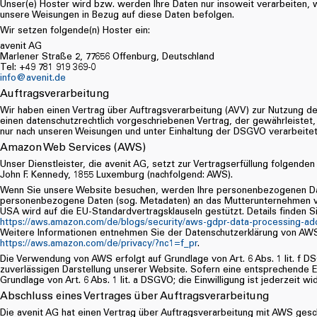
Unser(e) Hoster wird bzw. werden Ihre Daten nur insoweit verarbeiten, wie
unsere Weisungen in Bezug auf diese Daten befolgen.
Wir setzen folgende(n) Hoster ein:
avenit AG
Marlener Straße 2, 77656 Offenburg, Deutschland
Tel: +49 781 919 369-0
info@avenit.de
Auftragsverarbeitung
Wir haben einen Vertrag über Auftragsverarbeitung (AVV) zur Nutzung d
einen datenschutzrechtlich vorgeschriebenen Vertrag, der gewährleist
nur nach unseren Weisungen und unter Einhaltung der DSGVO verarbeitet
Amazon Web Services (AWS)
Unser Dienstleister, die avenit AG, setzt zur Vertragserfüllung folge
John F. Kennedy, 1855 Luxemburg (nachfolgend: AWS).
Wenn Sie unsere Website besuchen, werden Ihre personenbezogenen Date
personenbezogene Daten (sog. Metadaten) an das Mutterunternehmen vo
USA wird auf die EU-Standardvertragsklauseln gestützt. Details finden Si
https://aws.amazon.com/de/blogs/security/aws-gdpr-data-processing-a
Weitere Informationen entnehmen Sie der Datenschutzerklärung von AW
https://aws.amazon.com/de/privacy/?nc1=f_pr
.
Die Verwendung von AWS erfolgt auf Grundlage von Art. 6 Abs. 1 lit. f D
zuverlässigen Darstellung unserer Website. Sofern eine entsprechende Ei
Grundlage von Art. 6 Abs. 1 lit. a DSGVO; die Einwilligung ist jederzeit wi
Abschluss eines Vertrages über Auftragsverarbeitung
Die avenit AG hat einen Vertrag über Auftragsverarbeitung mit AWS gesch