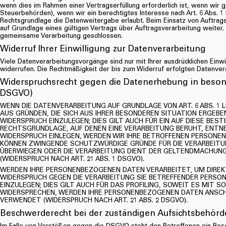
wenn dies im Rahmen einer Vertragserfüllung erforderlich ist, wenn wir ge
Steuerbehörden), wenn wir ein berechtigtes Interesse nach Art. 6 Abs. 
Rechtsgrundlage die Datenweitergabe erlaubt. Beim Einsatz von Auftra
auf Grundlage eines gültigen Vertrags über Auftragsverarbeitung weiter.
gemeinsame Verarbeitung geschlossen.
Widerruf Ihrer Einwilligung zur Datenverarbeitung
Viele Datenverarbeitungsvorgänge sind nur mit Ihrer ausdrücklichen Einwil
widerrufen. Die Rechtmäßigkeit der bis zum Widerruf erfolgten Datenver
Widerspruchsrecht gegen die Datenerhebung in beson
DSGVO)
WENN DIE DATENVERARBEITUNG AUF GRUNDLAGE VON ART. 6 ABS. 1 LI
AUS GRÜNDEN, DIE SICH AUS IHRER BESONDEREN SITUATION ERGEB
WIDERSPRUCH EINZULEGEN; DIES GILT AUCH FÜR EIN AUF DIESE BES
RECHTSGRUNDLAGE, AUF DENEN EINE VERARBEITUNG BERUHT, ENTN
WIDERSPRUCH EINLEGEN, WERDEN WIR IHRE BETROFFENEN PERSONEN
KÖNNEN ZWINGENDE SCHUTZWÜRDIGE GRÜNDE FÜR DIE VERARBEITUNG
ÜBERWIEGEN ODER DIE VERARBEITUNG DIENT DER GELTENDMACHUN
(WIDERSPRUCH NACH ART. 21 ABS. 1 DSGVO).
WERDEN IHRE PERSONENBEZOGENEN DATEN VERARBEITET, UM DIREKT
WIDERSPRUCH GEGEN DIE VERARBEITUNG SIE BETREFFENDER PERS
EINZULEGEN; DIES GILT AUCH FÜR DAS PROFILING, SOWEIT ES MIT 
WIDERSPRECHEN, WERDEN IHRE PERSONENBEZOGENEN DATEN ANSC
VERWENDET (WIDERSPRUCH NACH ART. 21 ABS. 2 DSGVO).
Beschwerde­recht bei der zuständigen Aufsichts­behörd
Im Falle von Verstößen gegen die DSGVO steht den Betroffenen ein Bes