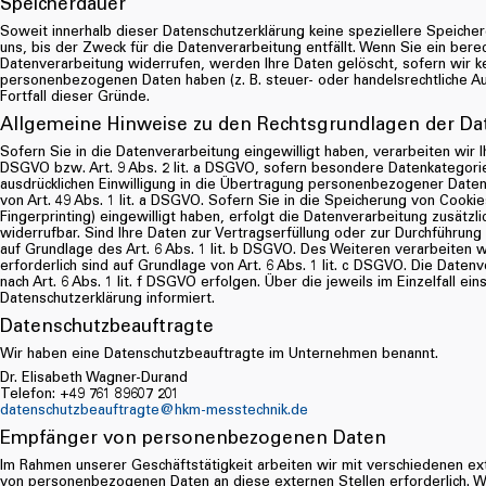
Speicherdauer
Soweit innerhalb dieser Datenschutzerklärung keine speziellere Speich
uns, bis der Zweck für die Datenverarbeitung entfällt. Wenn Sie ein ber
Datenverarbeitung widerrufen, werden Ihre Daten gelöscht, sofern wir ke
personenbezogenen Daten haben (z. B. steuer- oder handelsrechtliche Auf
Fortfall dieser Gründe.
Allgemeine Hinweise zu den Rechtsgrundlagen der Dat
Sofern Sie in die Datenverarbeitung eingewilligt haben, verarbeiten wir 
DSGVO bzw. Art. 9 Abs. 2 lit. a DSGVO, sofern besondere Datenkategorie
ausdrücklichen Einwilligung in die Übertragung personenbezogener Daten
von Art. 49 Abs. 1 lit. a DSGVO. Sofern Sie in die Speicherung von Cookies
Fingerprinting) eingewilligt haben, erfolgt die Datenverarbeitung zusätzl
widerrufbar. Sind Ihre Daten zur Vertragserfüllung oder zur Durchführung
auf Grundlage des Art. 6 Abs. 1 lit. b DSGVO. Des Weiteren verarbeiten wi
erforderlich sind auf Grundlage von Art. 6 Abs. 1 lit. c DSGVO. Die Date
nach Art. 6 Abs. 1 lit. f DSGVO erfolgen. Über die jeweils im Einzelfall 
Datenschutzerklärung informiert.
Datenschutzbeauftragte
Wir haben eine Datenschutzbeauftragte im Unternehmen benannt.
Dr. Elisabeth Wagner-Durand
Telefon: +49 761 89607 201
datenschutzbeauftragte@hkm-messtechnik.de
Empfänger von personenbezogenen Daten
Im Rahmen unserer Geschäftstätigkeit arbeiten wir mit verschiedenen ex
von personenbezogenen Daten an diese externen Stellen erforderlich. 