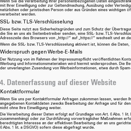
Wenn Sie die Verarbeitung Ihrer personenbezogenen Daten eingeschränkt
mit Ihrer Einwilligung oder zur Geltendmachung, Ausübung oder Verteid
natürlichen oder juristischen Person oder aus Gründen eines wichtigen ö
verarbeitet werden.
SSL- bzw. TLS-Verschlüsselung
Diese Seite nutzt aus Sicherheitsgründen und zum Schutz der Übertragung
die Sie an uns als Seitenbetreiber senden, eine SSL- bzw. TLS-Verschlüs
Adresszeile des Browsers von „http://“ auf „https://“ wechselt und an d
Wenn die SSL- bzw. TLS-Verschlüsselung aktiviert ist, können die Daten, 
Widerspruch gegen Werbe-E-Mails
Der Nutzung von im Rahmen der Impressumspflicht veröffentlichten Konta
Werbung und Informationsmaterialien wird hiermit widersprochen. Die Betre
der unverlangten Zusendung von Werbeinformationen, etwa durch Spam-E
4. Datenerfassung auf dieser Website
Kontaktformular
Wenn Sie uns per Kontaktformular Anfragen zukommen lassen, werden Ihr
angegebenen Kontaktdaten zwecks Bearbeitung der Anfrage und für den F
nicht ohne Ihre Einwilligung weiter.
Die Verarbeitung dieser Daten erfolgt auf Grundlage von Art. 6 Abs. 1 lit
zusammenhängt oder zur Durchführung vorvertraglicher Maßnahmen erforder
berechtigten Interesse an der effektiven Bearbeitung der an uns gerichtete
6 Abs. 1 lit. a DSGVO) sofern diese abgefragt wurde.