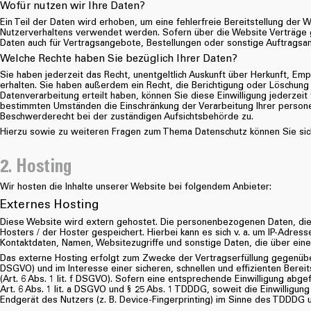
Wofür nutzen wir Ihre Daten?
Ein Teil der Daten wird erhoben, um eine fehlerfreie Bereitstellung der
Nutzerverhaltens verwendet werden. Sofern über die Website Verträge
Daten auch für Vertragsangebote, Bestellungen oder sonstige Auftragsan
Welche Rechte haben Sie bezüglich Ihrer Daten?
Sie haben jederzeit das Recht, unentgeltlich Auskunft über Herkunft, 
erhalten. Sie haben außerdem ein Recht, die Berichtigung oder Löschung 
Datenverarbeitung erteilt haben, können Sie diese Einwilligung jederzei
bestimmten Umständen die Einschränkung der Verarbeitung Ihrer person
Beschwerderecht bei der zuständigen Aufsichtsbehörde zu.
Hierzu sowie zu weiteren Fragen zum Thema Datenschutz können Sie sic
2. Hosting
Wir hosten die Inhalte unserer Website bei folgendem Anbieter:
Externes Hosting
Diese Website wird extern gehostet. Die personenbezogenen Daten, die
Hosters / der Hoster gespeichert. Hierbei kann es sich v. a. um IP-Adre
Kontaktdaten, Namen, Websitezugriffe und sonstige Daten, die über eine
Das externe Hosting erfolgt zum Zwecke der Vertragserfüllung gegenüber
DSGVO) und im Interesse einer sicheren, schnellen und effizienten Berei
(Art. 6 Abs. 1 lit. f DSGVO). Sofern eine entsprechende Einwilligung abge
Art. 6 Abs. 1 lit. a DSGVO und § 25 Abs. 1 TDDDG, soweit die Einwilligun
Endgerät des Nutzers (z. B. Device-Fingerprinting) im Sinne des TDDDG um