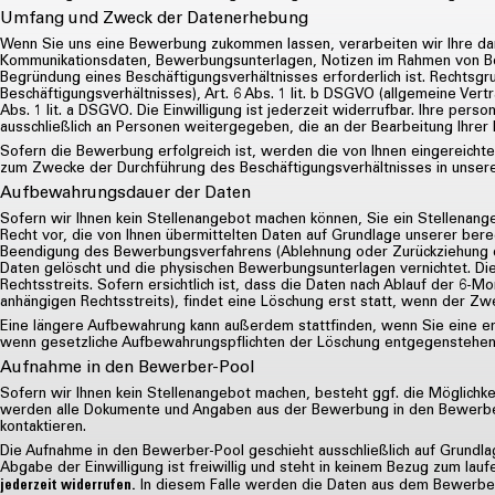
Umfang und Zweck der Datenerhebung
Wenn Sie uns eine Bewerbung zukommen lassen, verarbeiten wir Ihre da
Kommunikationsdaten, Bewerbungsunterlagen, Notizen im Rahmen von Be
Begründung eines Beschäftigungsverhältnisses erforderlich ist. Rechtsg
Beschäftigungsverhältnisses), Art. 6 Abs. 1 lit. b DSGVO (allgemeine Vertr
Abs. 1 lit. a DSGVO. Die Einwilligung ist jederzeit widerrufbar. Ihre 
ausschließlich an Personen weitergegeben, die an der Bearbeitung Ihrer 
Sofern die Bewerbung erfolgreich ist, werden die von Ihnen eingereichte
zum Zwecke der Durchführung des Beschäftigungsverhältnisses in unser
Aufbewahrungsdauer der Daten
Sofern wir Ihnen kein Stellenangebot machen können, Sie ein Stellenang
Recht vor, die von Ihnen übermittelten Daten auf Grundlage unserer berec
Beendigung des Bewerbungsverfahrens (Ablehnung oder Zurückziehung 
Daten gelöscht und die physischen Bewerbungsunterlagen vernichtet. D
Rechtsstreits. Sofern ersichtlich ist, dass die Daten nach Ablauf der 6-M
anhängigen Rechtsstreits), findet eine Löschung erst statt, wenn der Zw
Eine längere Aufbewahrung kann außerdem stattfinden, wenn Sie eine ents
wenn gesetzliche Aufbewahrungspflichten der Löschung entgegenstehen
Aufnahme in den Bewerber-Pool
Sofern wir Ihnen kein Stellenangebot machen, besteht ggf. die Möglichk
werden alle Dokumente und Angaben aus der Bewerbung in den Bewerbe
kontaktieren.
Die Aufnahme in den Bewerber-Pool geschieht ausschließlich auf Grundlage 
Abgabe der Einwilligung ist freiwillig und steht in keinem Bezug zum l
In diesem Falle werden die Daten aus dem Bewerber-
jederzeit widerrufen.