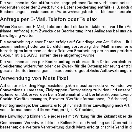
Die von Ihnen im Kontaktformular eingegebenen Daten verbleiben bei uns,
widerrufen oder der Zweck für die Datenspeicherung entfällt (z. B. nach
Bestimmungen – insbesondere Aufbewahrungsfristen – bleiben unberührt
Anfrage per E-Mail, Telefon oder Telefax
Wenn Sie uns per E-Mail, Telefon oder Telefax kontaktieren, wird Ihre 
(Name, Anfrage) zum Zwecke der Bearbeitung Ihres Anliegens bei uns ges
Einwilligung weiter.
Die Verarbeitung dieser Daten erfolgt auf Grundlage von Art. 6 Abs. 1 lit
zusammenhängt oder zur Durchführung vorvertraglicher Maßnahmen erforder
berechtigten Interesse an der effektiven Bearbeitung der an uns gerichtete
6 Abs. 1 lit. a DSGVO) sofern diese abgefragt wurde.
Die von Ihnen an uns per Kontaktanfragen übersandten Daten verbleiben be
Speicherung widerrufen oder der Zweck für die Datenspeicherung entfäll
gesetzliche Bestimmungen – insbesondere gesetzliche Aufbewahrungsfris
Verwendung von Meta Pixel
Auf unserer Landing Page ausbildung.hkm-messtechnik.de verwenden wir d
Conversions zu messen, Zielgruppen (Retargeting) zu bilden und unsere
optimieren. Dabei werden beim Seitenaufruf und bei Interaktionen Event-
Cookie-/Gerätekennungen, Browser-/Geräteinformationen, IP-Adresse).
Rechtsgrundlage: Der Einsatz erfolgt nur nach Ihrer Einwilligung nach Ar
von Informationen auf Ihrem Endgerät, z. B. Cookies).
Ihre Einwilligung können Sie jederzeit mit Wirkung für die Zukunft über d
Gemeinsame Verantwortlichkeit / Rollen: Für die Erhebung und Übermitt
bestehen; die weitere Verarbeitung durch Meta erfolgt anschließend in d